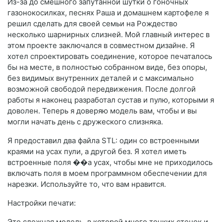
Из-за до смешного запутанной шутки о гоночных
газонокосилках, песнях Раша и домашнем картофеле я
решил сделать для своей семьи на Рождество
несколько шарнирных слизней. Мой главный интерес в
этом проекте заключался в совместном дизайне. Я
хотел спроектировать соединение, которое печаталось
бы на месте, в полностью собранном виде, без опоры,
без видимых внутренних деталей и с максимально
возможной свободой передвижения. После долгой
работы я наконец разработал сустав и пулю, которыми я
доволен. Теперь я доверяю модель вам, чтобы и вы
могли начать день с дружеского слизняка.
Я предоставил два файла STL: один со встроенными
краями на усах пули, а другой без. Я хотел иметь
встроенные поля ��а усах, чтобы мне не приходилось
включать поля в моем программном обеспечении для
нарезки. Используйте то, что вам нравится.
Настройки печати:
Это сложная модель, в которой много тонких стенок и