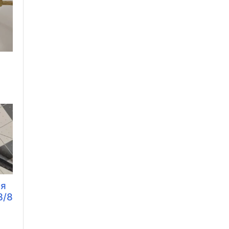
и
ля
3/8