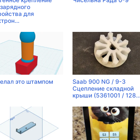
тенное крепление
Чисельна Рада 0-9
 зарядного
ройства для
трон...
делал это штампом
Saab 900 NG / 9-3
Сцепление складной
крыши (5361001 / 128..