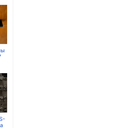
ны
7
S-
жа