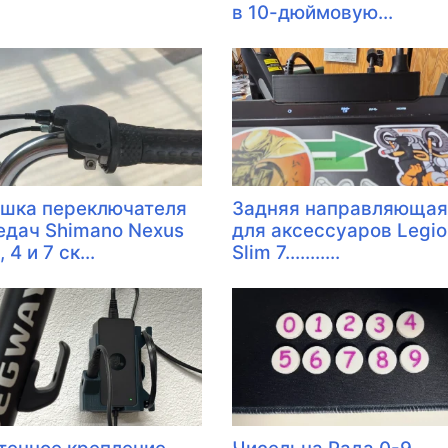
в 10-дюймовую...
шка переключателя
Задняя направляющая
едач Shimano Nexus
для аксессуаров Legio
, 4 и 7 ск...
Slim 7...........