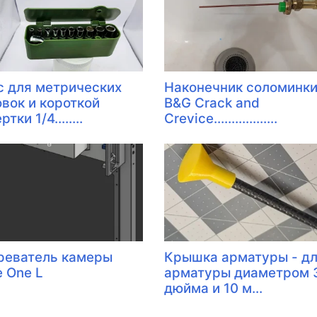
с для метрических
Наконечник соломинк
овок и короткой
B&G Crack and
тки 1/4........
Crevice..................
реватель камеры
Крышка арматуры - д
e One L
арматуры диаметром 
дюйма и 10 м...