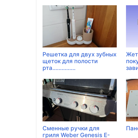
Решетка для двух зубных
Жет
щеток для полости
пок
рта...............
зав
Сменные ручки для
Пан
гриля Weber Genesis E-