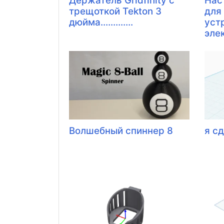
Держатель Gridfinity с
Нас
трещоткой Tekton 3
для
дюйма.............
уст
элек
Волшебный спиннер 8
я с