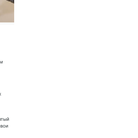
ем
х
атый
свои