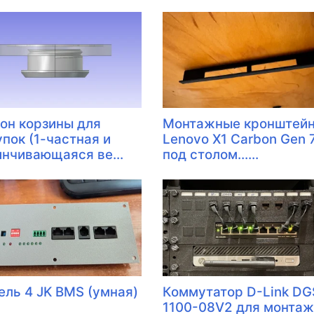
он корзины для
Монтажные кронштей
упок (1-частная и
Lenovo X1 Carbon Gen 
инчивающаяся ве...
под столом......
ель 4 JK BMS (умная)
Коммутатор D-Link DG
1100-08V2 для монта