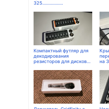
325.................
Компактный футляр для
Кры
декодирования
пер
резисторов для дисков...
на 3