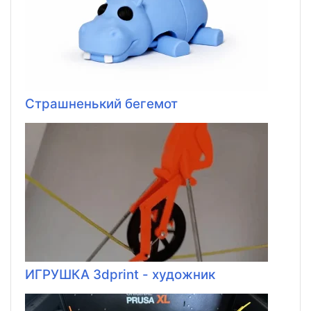
Страшненький бегемот
ИГРУШКА 3dprint - художник