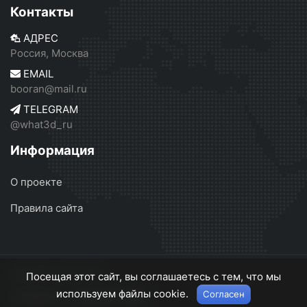
Контакты
АДРЕС
Россия, Москва
EMAIL
booran@mail.ru
TELEGRAM
@what3d_ru
Информация
О проекте
Правила сайта
what3d.ru
© 2026
Посещая этот сайт, вы соглашаетесь с тем, что мы
используем файлы cookie.
Согласен
О проекте
Правила сайта