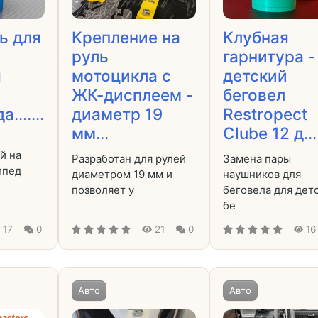
ь для
Крепление на
Клубная
руль
гарнитура -
я
мотоцикла с
детский
ЖК-дисплеем -
беговел
......
диаметр 19
Restropect
мм...
Clube 12 д...
й на
Разработан для рулей
Замена пары
ипед
диаметром 19 мм и
наушников для
позволяет у
беговела для дет
бе
17
0
21
0
16
Авто
Авто