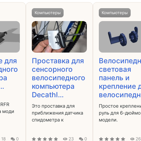
Компьютеры
Компьютеры
е для
Проставка для
Велосипед
дного
сенсорного
световая
ра
велосипедного
панель и
..
компьютера
крепление 
Decathl...
велосипедно
 RFR
Это проставка для
Простое креплен
а моди
приближения датчика
руль для 6-дюйм
спидометра к
модели.
18
0
23
0
26