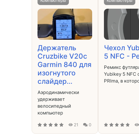
Компьютеры
Компьютеры
Держатель
Чехол Yub
Cruzbike V20c
5 NFC - Р
Garmin 840 для
Ремикс футляр
изогнутого
Yubikey 5 NFC 
слайдер...
PRIma, в котор
Аэродинамически
удерживает
велосипедный
компьютер
21
0