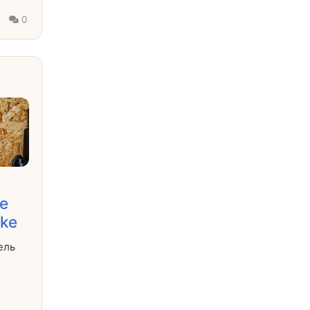
0
ie
ike
ель