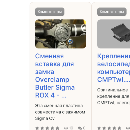
Компьютеры
Компьютеры
Сменная
Креплени
вставка для
велосипе
замка
компьюте
Overclamp
CMPTwl....
Butler Sigma
Оригинальное
ROX 4 - ...
крепление для
CMPTwl, слегк
Эта сменная пластина
совместима с зажимом
Sigma Ov
19
0