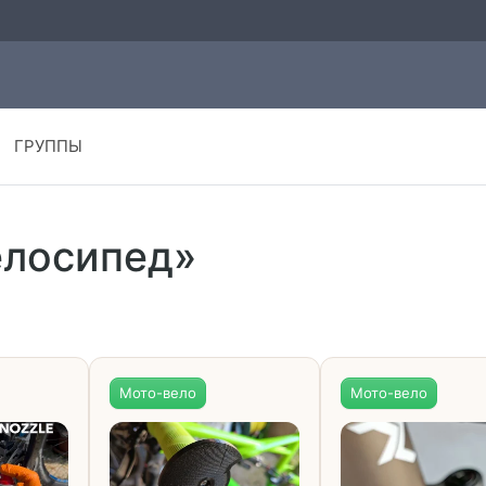
ГРУППЫ
елосипед»
Мото-вело
Мото-вело