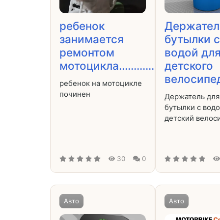
ребенок
Держател
занимается
бутылки с
ремонтом
водой дл
мотоцикла............
детского
велосипеда.
ребенок на мотоцикле
починен
Держатель для
бутылки с водо
детский велос
30
0
Авто
Авто