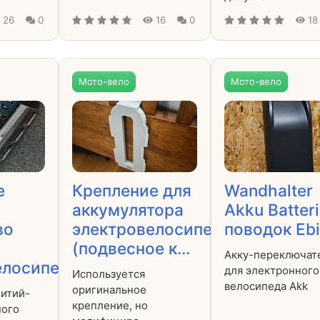
26
0
16
0
18
Мото-вело
Мото-вело
е
Крепление для
Wandhalter
аккумулятора
Akku Batter
во
электровелосипеда
поводок Eb
(подвесное к...
Акку-переключат
лосипеда.....
для электронного
Используется
велосипеда Akk
оригинальное
литий-
крепление, но
ного