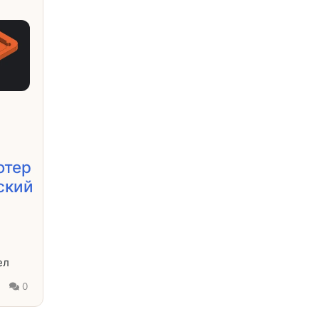
ютер
ский
-
ел
0