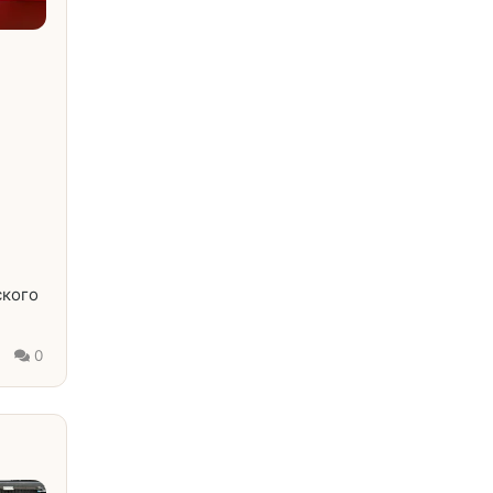
ского
0