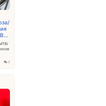
оза/
ния
...
 MTB/
росов
2
0