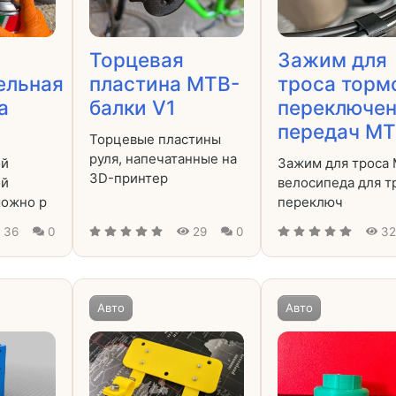
Торцевая
Зажим для
ельная
пластина MTB-
троса торм
а
балки V1
переключе
передач MTB
Торцевые пластины
руля, напечатанные на
ой
Зажим для троса
3D-принтер
ой
велосипеда для т
можно р
переключ
36
0
29
0
3
Авто
Авто