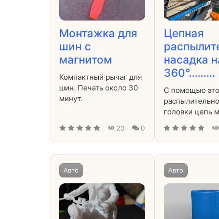
Монтажка для
Цепная
шин с
распылит
магнитом
насадка н
360°.........
Компактный рычаг для
шин. Печать около 30
С помощью эт
минут.
распылительн
головки цепь 
20
0
Авто
Авто