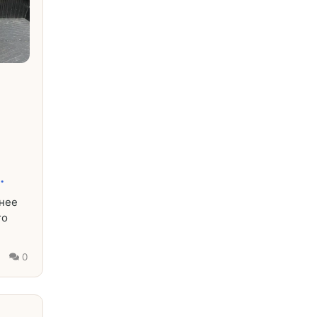
.
днее
го
0