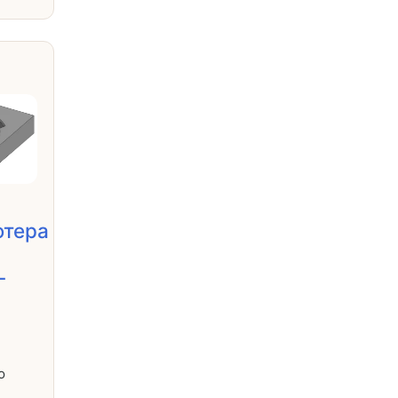
ютера
-
ю