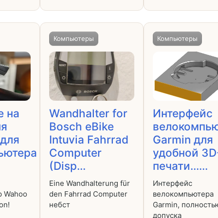
Компьютеры
Компьютеры
е на
Wandhalter for
Интерфейс
ля
Bosch eBike
велокомпь
 для
Intuvia Fahrrad
Garmin для
ьютера
Computer
удобной 3D
(Disp...
печати......
Eine Wandhalterung für
Интерфейс
р Wahoo
den Fahrrad Computer
велокомпьютера
on!
небст
Garmin, полность
допуска