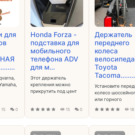
и для
Honda Forza -
Держатель
ов
подставка для
переднего
мобильного
колеса
НАЯ
телефона ADV
велосипеда
......
для м...
Toyota
Tacoma........
qvarna,
Этот держатель
 Yamaha,
крепления можно
Установите пере
прикрутить под цент
колесо шоссейно
или горного
15
0
15
0
18