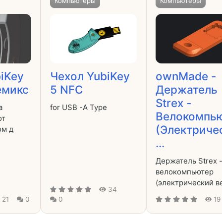
Компьютеры
Компьютеры
iKey
Чехол YubiKey
ownMade -
емикс
5 NFC
Держатель
Strex -
а
for USB -A Type
Велокомпь
от
(Электриче
ом д
...
Держатель Strex 
велокомпьютер
(электрический в
34
21
0
0
19