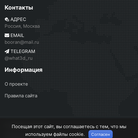
Контакты
АДРЕС
Россия, Москва
EMAIL
booran@mail.ru
TELEGRAM
@what3d_ru
Информация
О проекте
Правила сайта
what3d.ru
© 2026
Посещая этот сайт, вы соглашаетесь с тем, что мы
используем файлы cookie.
Согласен
О проекте
Правила сайта