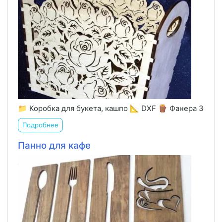
📁 Коробка для букета, кашпо 📐 DXF 🪵 Фанера 3
Подробнее
Панно для кафе