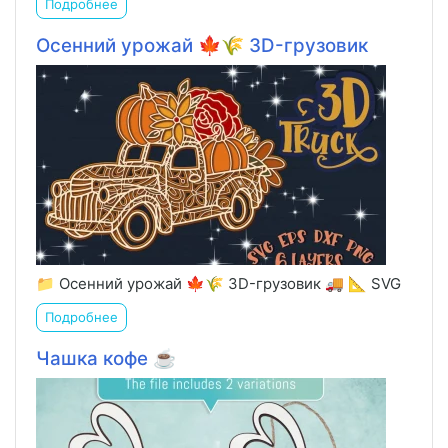
Подробнее
Осенний урожай 🍁🌾 3D-грузовик
📁 Осенний урожай 🍁🌾 3D-грузовик 🚚 📐 SVG
Подробнее
Чашка кофе ☕️