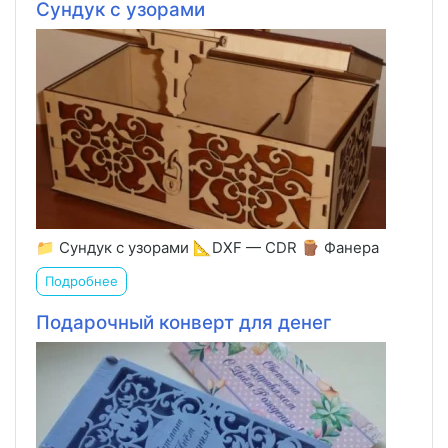
Сундук с узорами
📁 Сундук с узорами 📐DXF — CDR 🪵 Фанера
Подробнее
Подарочный конверт для денег