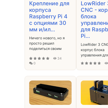
Крепление для
LowRider 
корпуса
CNC - кор
Raspberry Pi 4
блока
с опциями 30
управлен
мм и/ил...
для Raspb
Pi...
Ничего нового, но я
просто решил
LowRider 3 CNC
поделиться своим
корпус блока
управления дл
34
0