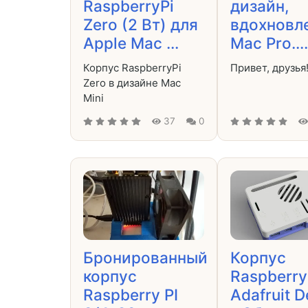
RaspberryPi
дизайн,
Zero (2 Вт) для
вдохновл
Apple Mac ...
Mac Pro....
Корпус RaspberryPi
Привет, друзья
Zero в дизайне Mac
Mini
37
0
Бронированный
Корпус
корпус
Raspberry 
Raspberry PI
Adafruit D