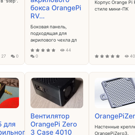
 "step".
Корпус Orange Pi 
бокса OrangePi
стиле мини-ПК
RV...
Боковая панель,
подходящая для
акрилового чехла дл
44
27
0
0
4
Вентилятор
OrangePiZe
5 для
OrangePi Zero
Настенные крепл
фильного
3 Case 4010
OrangePiZero3.