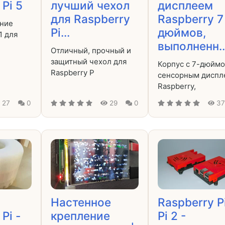
Pi 5
лучший чехол
дисплеем
для Raspberry
Raspberry 7
ние
Pi...
дюймов,
1 для
выполненн..
Отличный, прочный и
защитный чехол для
Корпус с 7-дюйм
Raspberry P
сенсорным диспл
Raspberry,
27
0
29
0
3
Настенное
Raspberry Pi
Pi -
крепление
Pi 2 -