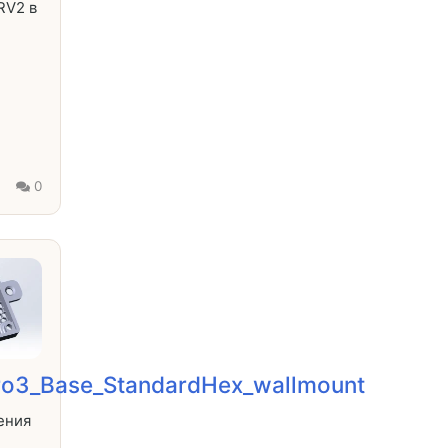
RV2 в
0
0
ro3_Base_StandardHex_wallmount
ения