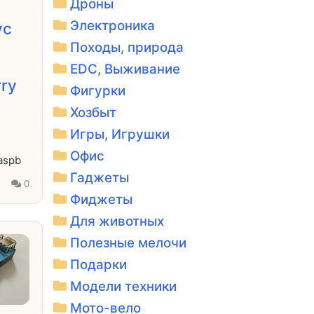
Дроны
Электроника
ус
Походы, природа
EDC, Выживание
ry
Фигурки
Хозбыт
Игры, Игрушки
Офис
aspb
Гаджеты
7
0
Фиджеты
Для животных
Полезные мелочи
Подарки
Модели техники
Мото-вело