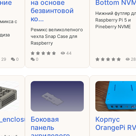
ение
на основе
Bottom NV
безвинтовой
Нижний футляр д
ко...
Raspberry Pi 5 и
микса с
Pineberry NVME
Ремикс великолепного
диза
чехла Snap Case для
Raspberry
44
29
0
0
28
_enclosure_hdmi_ssd_stl_to_step
Боковая
Корпус
панель
OrangePi R
акрилового