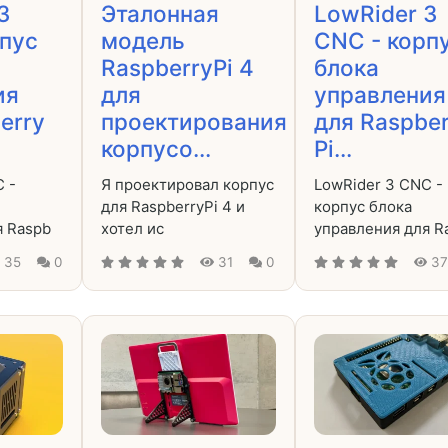
3
Эталонная
LowRider 3
пус
модель
CNC - корп
RaspberryPi 4
блока
ия
для
управления
erry
проектирования
для Raspber
корпусо...
Pi...
 -
Я проектировал корпус
LowRider 3 CNC -
для RaspberryPi 4 и
корпус блока
я Raspb
хотел ис
управления для R
35
0
31
0
3