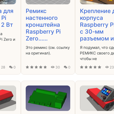
а для
Ремикс
Крепление 
 Pi
настенного
корпуса
 2 Вт
кронштейна
Raspberry P
Raspberry Pi
с 30-мм
ла
Zero......
разъемом и/
i Zero и
Это ремикс (см. ссылку
Я подумал, что с
на оригинал).
РЕМИКС своего д
чтобы не
28
0
30
0
2