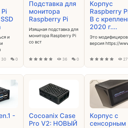
Подставка для
Корпус
 Pi
монитора
Raspberry P
 SSD
Raspberry Pi
B с крепле
а
2020 г....
Изящная подставка для
монитора Raspberry Pi
ься и
Это модифициров
со вст
ои
версия https://ww
н
30
0
36
0
27
n.1 -
Cocoanix Case
Корпус с
Pro V2: НОВЫЙ
сенсорным