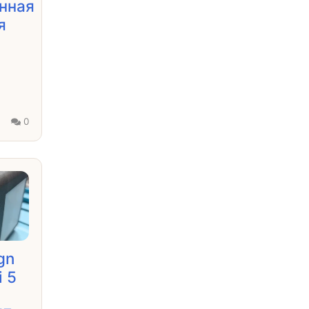
нная
я
0
0
gn
i 5