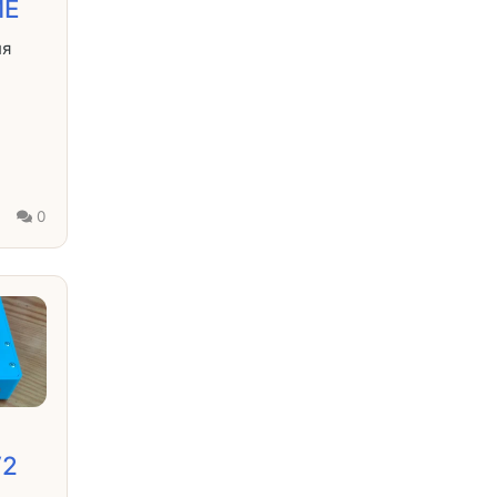
ME
ля
0
V2