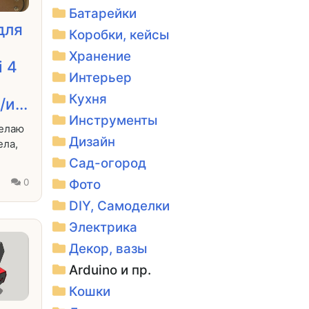
Батарейки
для
Коробки, кейсы
Хранение
i 4
Интерьер
Кухня
и...
Инструменты
делаю
Дизайн
ела,
Сад-огород
3
0
Фото
DIY, Самоделки
Электрика
Декор, вазы
Arduino и пр.
Кошки