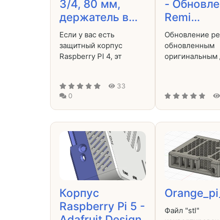
3/4, 80 мм,
- Обновл
держатель в...
Remi...
Если у вас есть
Обновление ре
защитный корпус
обновленным
Raspberry PI 4, эт
оригинальным 
33
0
Корпус
Orange_pi
Raspberry Pi 5 -
Файл "stl"
Adafruit Design