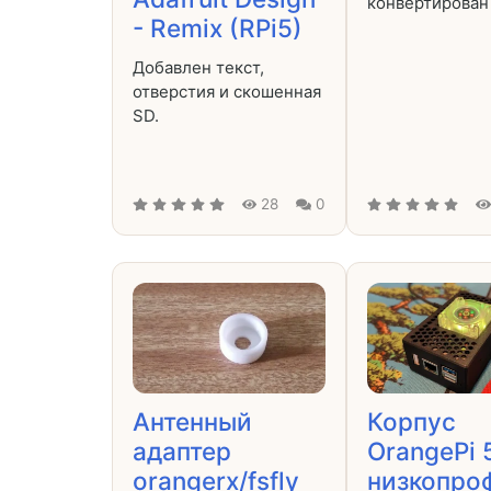
конвертирован в
- Remix (RPi5)
Добавлен текст,
отверстия и скошенная
SD.
28
0
Антенный
Корпус
адаптер
OrangePi 
orangerx/fsfly
низкопро