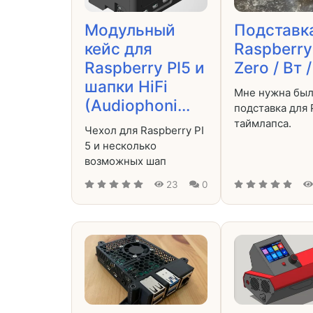
Модульный
Подставк
кейс для
Raspberry
Raspberry PI5 и
Zero / Вт /
шапки HiFi
Мне нужна бы
(Audiophoni...
подставка для P
таймлапса.
Чехол для Raspberry PI
5 и несколько
возможных шап
23
0