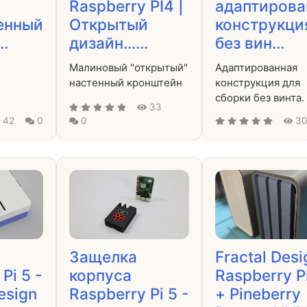
Raspberry PI4 |
адаптирова
енный
Открытый
конструкци
..
дизайн......
без вин...
!
Малиновый "открытый"
Адаптированная
настенный кронштейн
конструкция для
сборки без винта.
33
42
0
0
3
Защелка
Fractal Desi
Pi 5 -
корпуса
Raspberry P
esign
Raspberry Pi 5 -
+ Pineberry