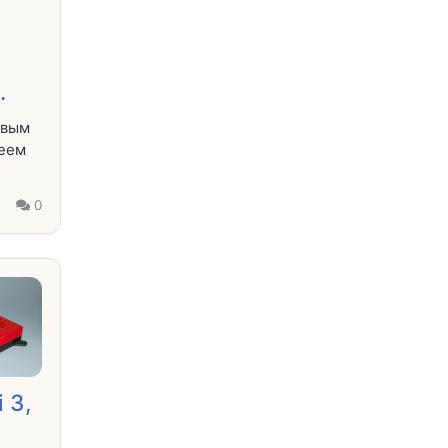
.
овым
еем
7
0
 3,