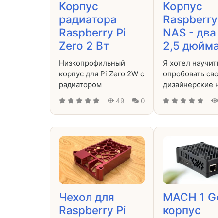
Корпус
Корпус
радиатора
Raspberry
Raspberry Pi
NAS - два
Zero 2 Вт
2,5 дюйм
Низкопрофильный
Я хотел научит
корпус для Pi Zero 2W с
опробовать св
радиатором
дизайнерские 
49
0
Чехол для
MACH 1 Ge
Raspberry Pi
корпус