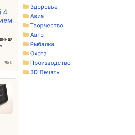
Здоровье
i 4
Авиа
нием
Творчество
Авто
анная
Рыбалка
w.
Охота
Производство
0
3D Печать