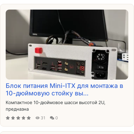
Блок питания Mini-ITX для монтажа в
10-дюймовую стойку вы...
Компактное 10-дюймовое шасси высотой 2U,
предназна
31
0