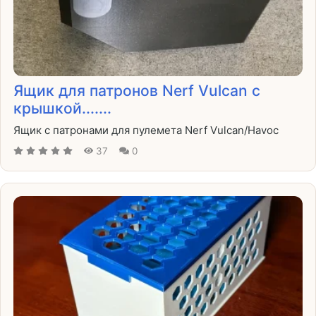
Ящик для патронов Nerf Vulcan с
крышкой.......
Ящик с патронами для пулемета Nerf Vulcan/Havoc
37
0