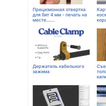
Прецизионная отвертка
Кар
для бит 4 мм - печать на
кос
месте.......
кораб
Держатель кабельного
Съе
зажима
тол
капю