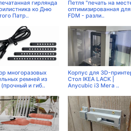
печатанная гирлянда
Петля "печать на месте
трилистника ко Дню
оптимизированная для
того Патр..
FDM - разли..
ор многоразовых
Корпус для 3D-принте
ельных ремней из
Стол IKEA LACK |
(прочный и гиб..
Anycubic i3 Мега ..