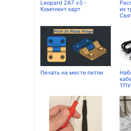
Leopard 2A7 v3 -
Рас
Комплект карт
из 
Свя
Печать на месте петли
Наб
каб
ТПУ 