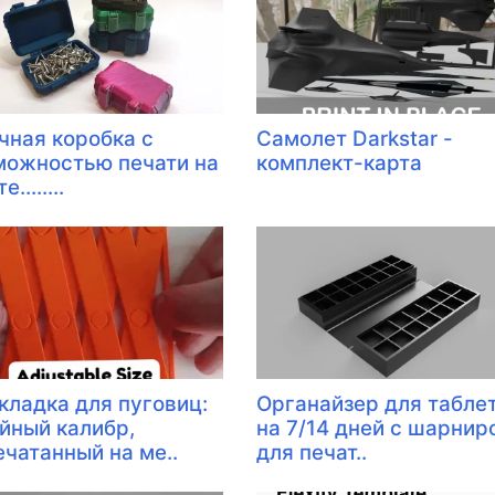
чная коробка с
Самолет Darkstar -
можностью печати на
комплект-карта
........
кладка для пуговиц:
Органайзер для табле
йный калибр,
на 7/14 дней с шарнир
ечатанный на ме..
для печат..