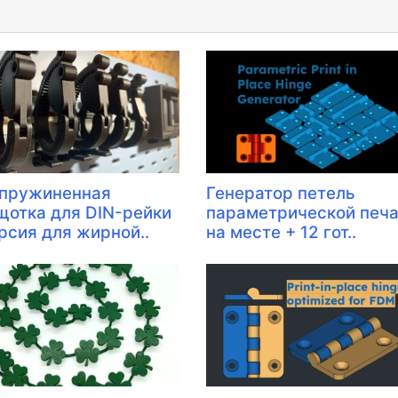
пружиненная
Генератор петель
щотка для DIN-рейки
параметрической печа
ерсия для жирной..
на месте + 12 гот..