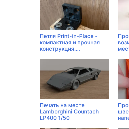
Петля Print-in-Place -
Про
компактная и прочная
воз
конструкция....
месте
Печать на месте
Про
Lamborghini Countach
шве
LP400 1/50
нап