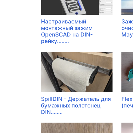
Настраиваемый
Заж
монтажный зажим
очи
OpenSCAD на DIN-
Mayt
рейку........
SpillDIN - Держатель для
Flex
бумажных полотенец
(пе
DIN........