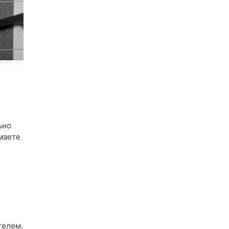
ьно
маете
телем.