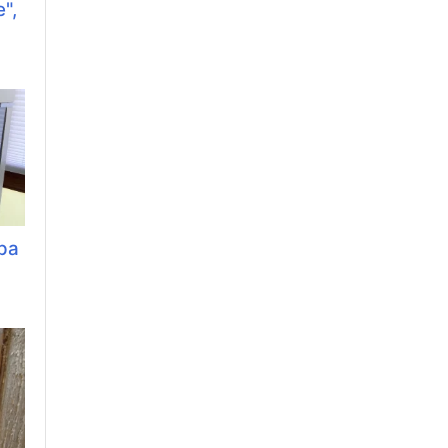
",
ра