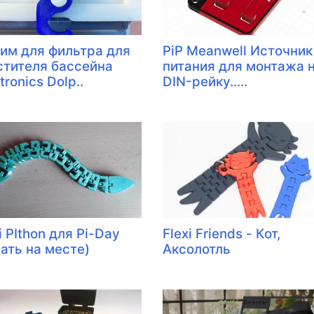
им для фильтра для
PiP Meanwell Источник
стителя бассейна
питания для монтажа 
ronics Dolp..
DIN-рейку.....
i PIthon для Pi-Day
Flexi Friends - Кот,
чать на месте)
Аксолотль