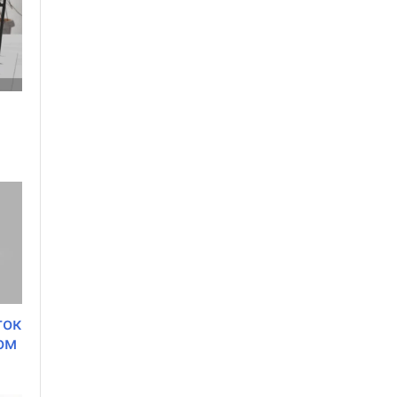
ток
ом