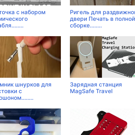
точка с набором
Ригель для раздвижно
мического
двери Печать в полной
ля........
сборке........
мник шнурков для
Зарядная станция
стовки с
MagSafe Travel
шоном........