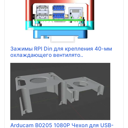
Зажимы RPI Din для крепления 40-мм
охлаждающего вентилято..
Arducam B0205 1080P Чехол для USB-