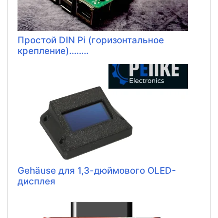
Простой DIN Pi (горизонтальное
крепление)........
Gehäuse для 1,3-дюймового OLED-
дисплея