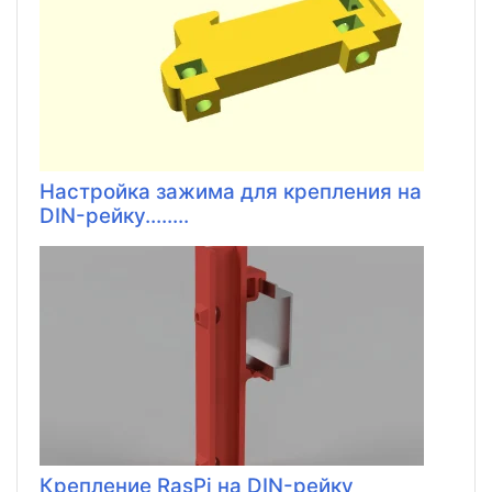
Настройка зажима для крепления на
DIN-рейку........
Крепление RasPi на DIN-рейку