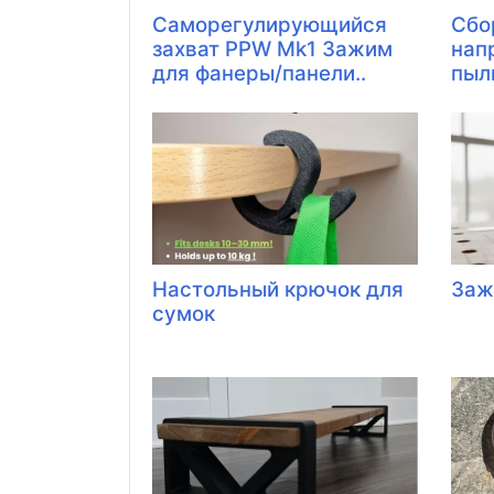
Саморегулирующийся
Сбо
захват PPW Mk1 Зажим
нап
для фанеры/панели..
пыли 
Настольный крючок для
Заж
сумок