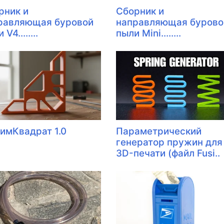
рник и
Сборник и
равляющая буровой
направляющая бурово
V4........
пыли Mini........
имКвадрат 1.0
Параметрический
генератор пружин для
3D-печати (файл Fusi..