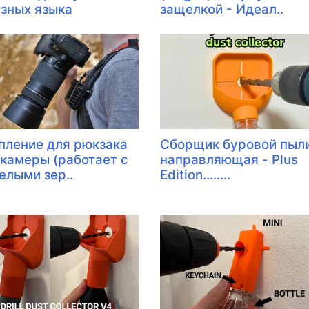
азных языка
защелкой - Идеал..
пление для рюкзака
Сборщик буровой пыли
 камеры (работает с
направляющая - Plus
елыми зер..
Edition........