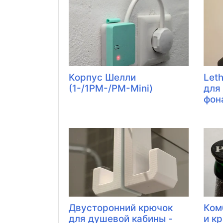
Корпус Шелли
Let
(1-/1PM-/PM-Mini)
для
фон
Двусторонний крючок
Ком
для душевой кабины -
и к