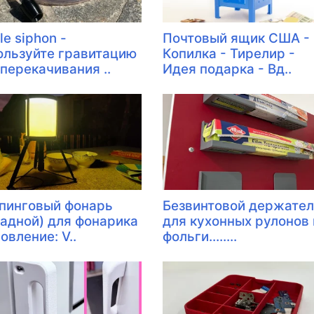
le siphon -
Почтовый ящик США -
ользуйте гравитацию
Копилка - Тирелир -
 перекачивания ..
Идея подарка - Вд..
пинговый фонарь
Безвинтовой держате
ладной) для фонарика
для кухонных рулонов 
овление: V..
фольги........