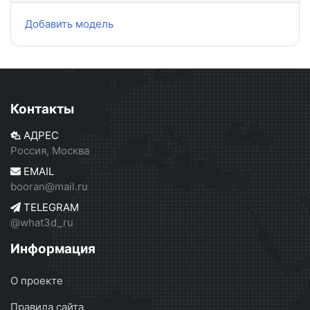
Добавить модель
Контакты
АДРЕС
Россия, Москва
EMAIL
booran@mail.ru
TELEGRAM
@what3d_ru
Информация
О проекте
Правила сайта