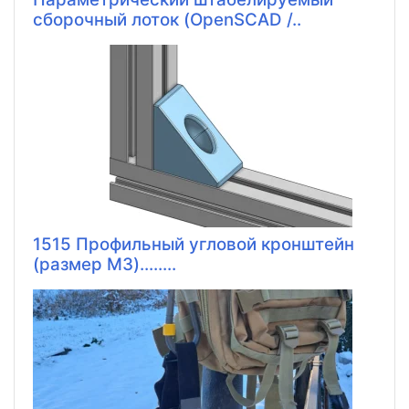
сборочный лоток (OpenSCAD /..
1515 Профильный угловой кронштейн
(размер M3)........