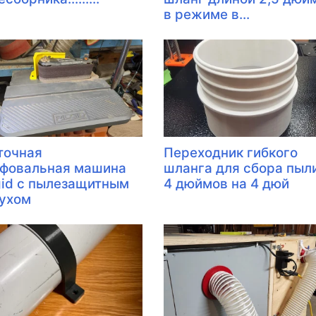
в режиме в...
точная
Переходник гибкого
фовальная машина
шланга для сбора пыл
gid с пылезащитным
4 дюймов на 4 дюй
ухом