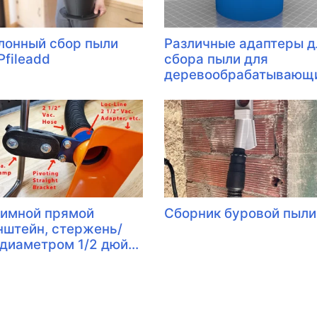
лонный сбор пыли
Различные адаптеры д
Pfileadd
сбора пыли для
деревообрабатывающи
имной прямой
Сборник буровой пыли
нштейн, стержень/
 диаметром 1/2 дюй...