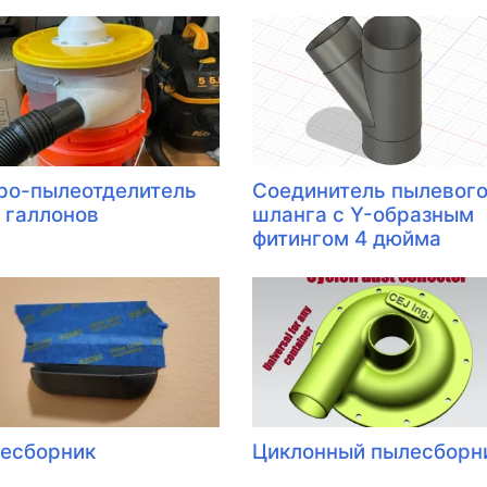
ро-пылеотделитель
Соединитель пылевог
5 галлонов
шланга с Y-образным
фитингом 4 дюйма
есборник
Циклонный пылесборн