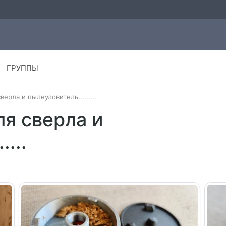
ГРУППЫ
ерла и пылеуловитель.........
я сверла и
....