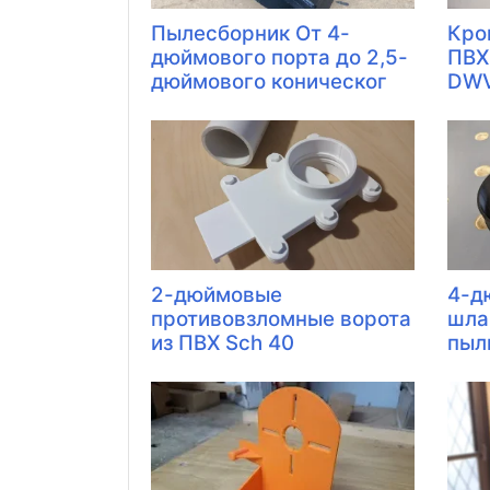
Пылесборник От 4-
Кро
дюймового порта до 2,5-
ПВХ
дюймового коническог
DW
2-дюймовые
4-д
противовзломные ворота
шла
из ПВХ Sch 40
пыл