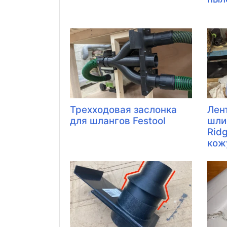
Трехходовая заслонка
Лен
для шлангов Festool
шли
Rid
кож