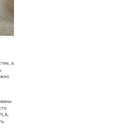
тие, а
ь
ожно
ованы
сто
PLA,
ть.