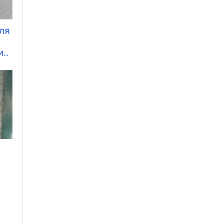
ля
..