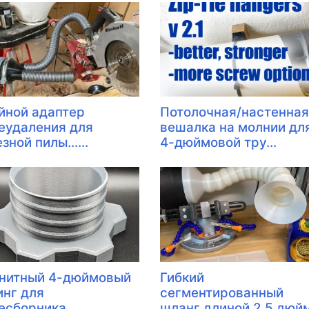
йной адаптер
Потолочная/настенная
еудаления для
вешалка на молнии дл
зной пилы......
4-дюймовой тру...
нитный 4-дюймовый
Гибкий
инг для
сегментированный
сборника.........
шланг длиной 2,5 дюй