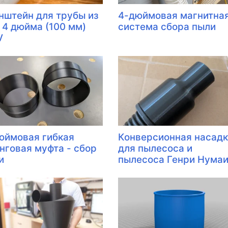
нштейн для трубы из
4-дюймовая магнитна
 4 дюйма (100 мм)
система сбора пыли
V
юймовая гибкая
Конверсионная насад
нговая муфта - сбор
для пылесоса и
и
пылесоса Генри Нумаи