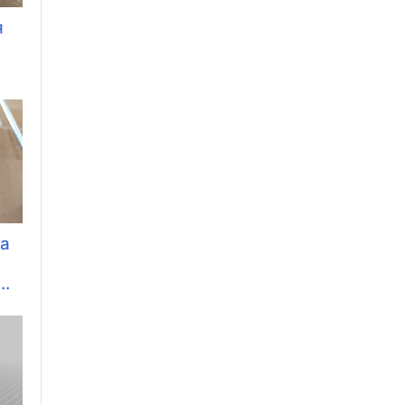
я
ка
..