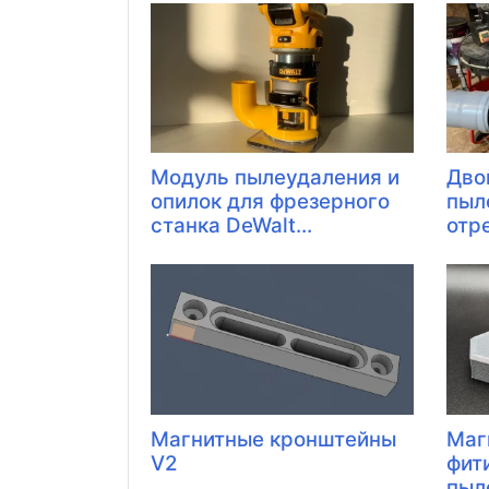
Модуль пылеудаления и
Дво
опилок для фрезерного
пыл
станка DeWalt...
отре
Магнитные кронштейны
Маг
V2
фит
пыле