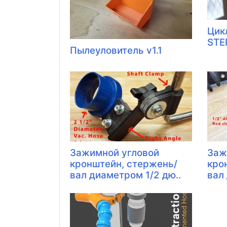
Цик
STE
Пылеуловитель v1.1
Зажимной угловой
Заж
кронштейн, стержень/
кро
вал диаметром 1/2 дю..
вал