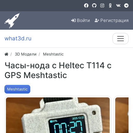
Войти
Регистрация
what3d.ru
3D Модели
Meshtastic
Часы-нода с Heltec T114 с
GPS Meshtastic
Meshtastic