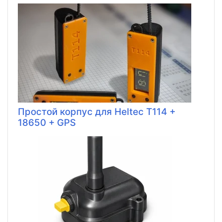
Простой корпус для Heltec T114 +
18650 + GPS