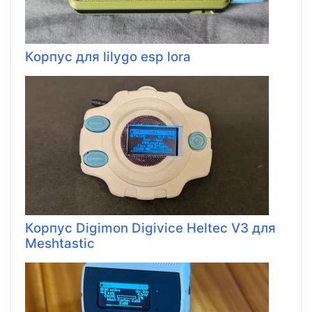
Корпус для lilygo esp lora
Корпус Digimon Digivice Heltec V3 для
Meshtastic