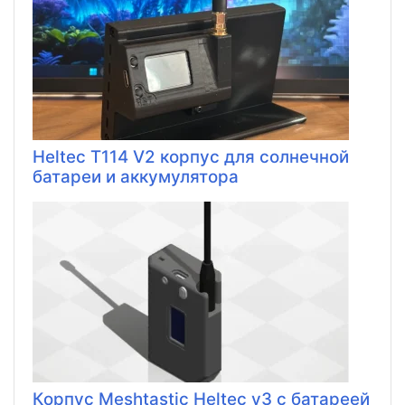
Heltec T114 V2 корпус для солнечной
батареи и аккумулятора
Корпус Meshtastic Heltec v3 с батареей