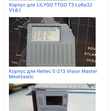
Корпус для LILYGO TTGO T3 LoRa32
V1.6.1
Корпус для Heltec E-213 Vision Master
Meshtastic