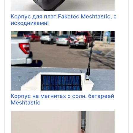
Корпус для плат Faketec Meshtastic, с
исходниками!
Корпус на магнитах с солн. батареей
Meshtastic