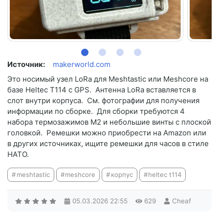
Источник:
makerworld.com
Это носимый узел LoRa для Meshtastic или Meshcore на
базе Heltec T114 с GPS. Антенна LoRa вставляется в
слот внутри корпуса. См. фотографии для получения
информации по сборке. Для сборки требуются 4
набора термозажимов M2 и небольшие винты с плоской
головкой. Ремешки можно приобрести на Amazon или
в других источниках, ищите ремешки для часов в стиле
НАТО.
meshtastic
meshcore
корпус
heltec t114
05.03.2026
22:55
629
Cheaf